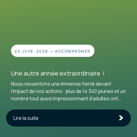
22 JUIN. 2026
—
ACCOMPAGNER
Une autre année extraordinaire !
Nous ressentons une immense fierté devant
l’impact de nos actions : plus de 14 340 jeunes et un
nombre tout aussi impressionnant d’adultes ont
choisi de passer à l’acte à nos côtés. Pour cette
27e année d’existence, nous tenons à exprimer
Lire la suite
notre profonde gratitude envers toutes les
personnes qui continuent de nous accorder leur
confiance. Un merci tout spécial aux