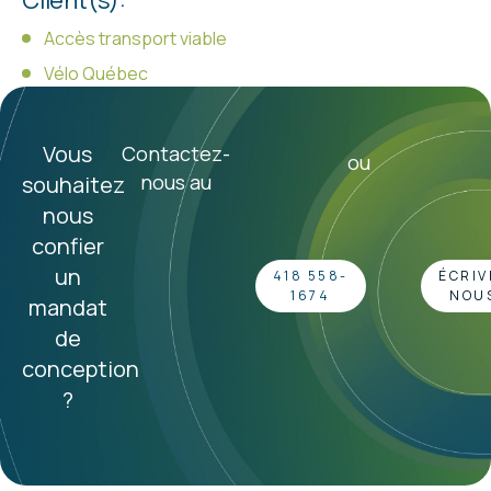
Client(s):
Accès transport viable
Vélo Québec
Vous
Contactez-
ou
nous au
souhaitez
nous
confier
un
418 558-
ÉCRIV
1674
NOUS
mandat
de
conception
?