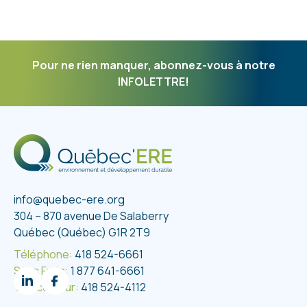
Pour ne rien manquer, abonnez-vous à notre
INFOLETTRE!
info@quebec-ere.org
304 – 870 avenue De Salaberry
Québec (Québec) G1R 2T9
Téléphone:
418 524-6661
Sans Frais:
1 877 641-6661
Télécopieur:
418 524-4112