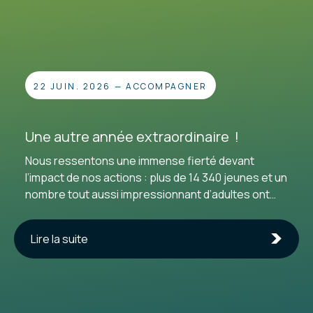
22 JUIN. 2026
—
ACCOMPAGNER
Une autre année extraordinaire !
Nous ressentons une immense fierté devant
l’impact de nos actions : plus de 14 340 jeunes et un
nombre tout aussi impressionnant d’adultes ont
choisi de passer à l’acte à nos côtés. Pour cette
27e année d’existence, nous tenons à exprimer
Lire la suite
notre profonde gratitude envers toutes les
personnes qui continuent de nous accorder leur
confiance. Un merci tout spécial aux
enseignant·e·s qui nous ouvrent leurs classes pour
inspirer la relève, ainsi qu’aux entreprises que nous