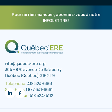
décantation par étapes. D’abord, le raclage est
une étape essentielle. Avant même d’ajouter de
l’eau, prenez le temps de retirer le surplus de
Pour ne rien manquer, abonnez-vous à notre
peinture avec une spatule ou un couteau. Moins de
INFOLETTRE!
peinture sur vos outils...
info@quebec-ere.org
304 – 870 avenue De Salaberry
Québec (Québec) G1R 2T9
Téléphone:
418 524-6661
Sans Frais:
1 877 641-6661
Télécopieur:
418 524-4112