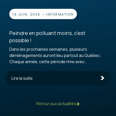
ludiques. Les élèves apprécient et participent.
Très pertinent! » François Benoît, Pavillon St-
Édouard, École...
19 JUIN. 2026
—
INFORMATION
Peindre en polluant moins, c’est
possible !
Dans les prochaines semaines, plusieurs
déménagements auront lieu partout au Québec.
Chaque année, cette période rime avec
rénovations express, retouches de peinture et…
nettoyage intensif des pinceaux et rouleaux. Mais
Lire la suite
attention : verser les résidus de peinture dans
l’évier n’est pas sans conséquence pour
l’environnement et les infrastructures.
Heureusement, il existe une méthode simple,
Retour aux actualités
efficace et inspirée des pratiques
professionnelles pour limiter les impacts : la