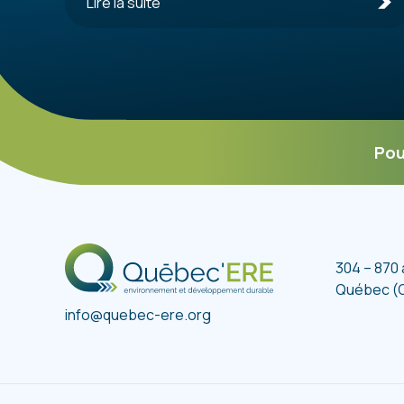
Lire la suite
Pou
304 – 870
Québec (
info@quebec-ere.org