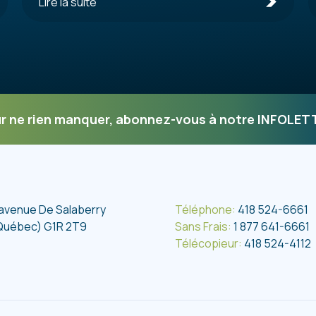
Lire la suite
r ne rien manquer, abonnez-vous à notre INFOLET
 avenue De Salaberry
Téléphone:
418 524-6661
Québec) G1R 2T9
Sans Frais:
1 877 641-6661
Télécopieur:
418 524-4112