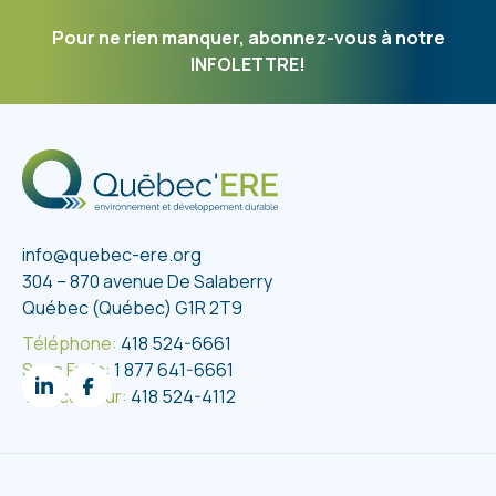
une étape essentielle. Avant même d’ajouter de
l’eau, prenez le temps de retirer le surplus de
Pour ne rien manquer, abonnez-vous à notre
peinture avec une spatule ou un couteau. Moins de
INFOLETTRE!
peinture sur vos outils...
info@quebec-ere.org
304 – 870 avenue De Salaberry
Québec (Québec) G1R 2T9
Téléphone:
418 524-6661
Sans Frais:
1 877 641-6661
Télécopieur:
418 524-4112