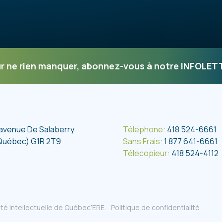
r ne rien manquer, abonnez-vous à notre INFOLET
 avenue De Salaberry
Téléphone:
418 524-6661
Québec) G1R 2T9
Sans Frais:
1 877 641-6661
Télécopieur:
418 524-4112
té intellectuelle de Québec’ERE.
Politique de confidentialité