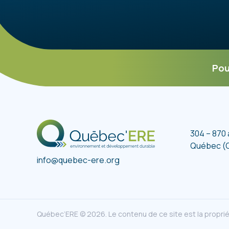
Pou
304 – 870
Québec (
info@quebec-ere.org
Québec’ERE © 2026. Le contenu de ce site est la proprié