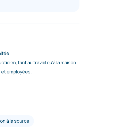
itée.
idien, tant au travail qu’à la maison.
s et employées.
ion à la source