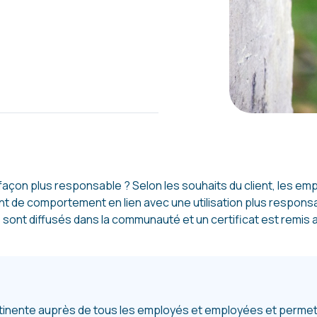
 façon plus responsable ? Selon les souhaits du client, les em
ent de comportement en lien avec une utilisation plus respons
s sont diffusés dans la communauté et un certificat est remis a
tinente auprès de tous les employés et employées et permet 