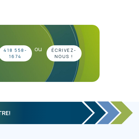
ou
418 558-
ÉCRIVEZ-
1674
NOUS !
TRE!