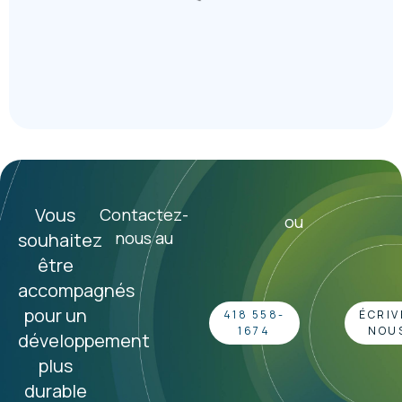
Vous
Contactez-
ou
nous au
souhaitez
être
accompagnés
pour un
418 558-
ÉCRIV
1674
NOUS
développement
plus
durable