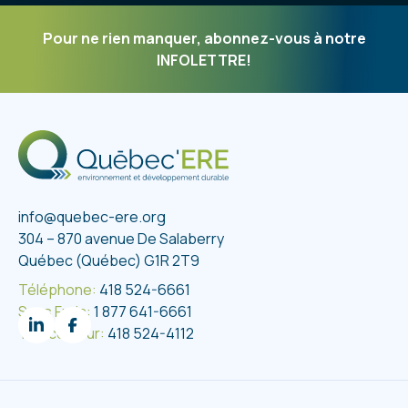
une étape essentielle. Avant même d’ajouter de
l’eau, prenez le temps de retirer le surplus de
Pour ne rien manquer, abonnez-vous à notre
peinture avec une spatule ou un couteau. Moins de
INFOLETTRE!
peinture sur vos outils...
info@quebec-ere.org
304 – 870 avenue De Salaberry
Québec (Québec) G1R 2T9
Téléphone:
418 524-6661
Sans Frais:
1 877 641-6661
Télécopieur:
418 524-4112