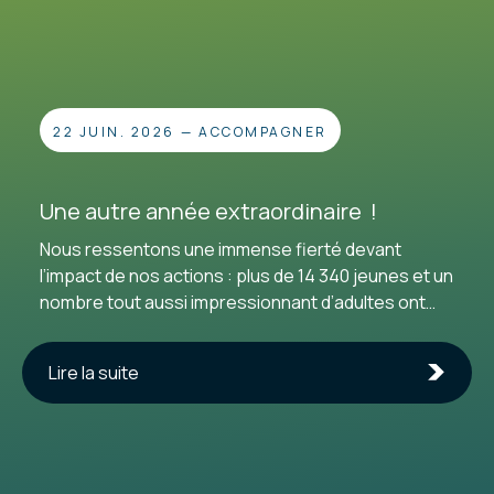
22 JUIN. 2026
—
ACCOMPAGNER
Une autre année extraordinaire !
Nous ressentons une immense fierté devant
l’impact de nos actions : plus de 14 340 jeunes et un
nombre tout aussi impressionnant d’adultes ont
choisi de passer à l’acte à nos côtés. Pour cette
27e année d’existence, nous tenons à exprimer
Lire la suite
notre profonde gratitude envers toutes les
personnes qui continuent de nous accorder leur
confiance. Un merci tout spécial aux
enseignant·e·s qui nous ouvrent leurs classes pour
inspirer la relève, ainsi qu’aux entreprises que nous