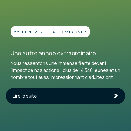
22 JUIN. 2026
—
ACCOMPAGNER
Une autre année extraordinaire !
Nous ressentons une immense fierté devant
l’impact de nos actions : plus de 14 340 jeunes et un
nombre tout aussi impressionnant d’adultes ont
choisi de passer à l’acte à nos côtés. Pour cette
27e année d’existence, nous tenons à exprimer
Lire la suite
notre profonde gratitude envers toutes les
personnes qui continuent de nous accorder leur
confiance. Un merci tout spécial aux
enseignant·e·s qui nous ouvrent leurs classes pour
inspirer la relève, ainsi qu’aux entreprises que nous