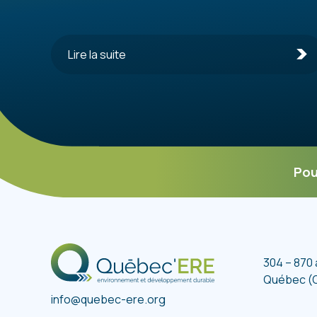
Lire la suite
Pou
304 – 870
Québec (
info@quebec-ere.org