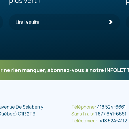
plus vert !
Lire la suite
r ne rien manquer, abonnez-vous à notre INFOLET
 avenue De Salaberry
Téléphone:
418 524-6661
Québec) G1R 2T9
Sans Frais:
1 877 641-6661
Télécopieur:
418 524-4112