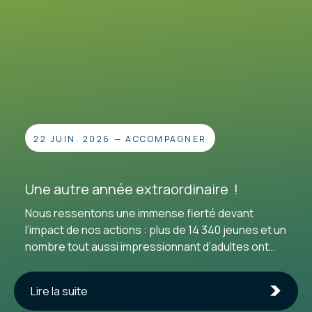
22 JUIN. 2026
—
ACCOMPAGNER
Une autre année extraordinaire !
Nous ressentons une immense fierté devant
l’impact de nos actions : plus de 14 340 jeunes et un
nombre tout aussi impressionnant d’adultes ont
choisi de passer à l’acte à nos côtés. Pour cette
27e année d’existence, nous tenons à exprimer
Lire la suite
notre profonde gratitude envers toutes les